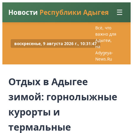
Новости
Республики Адыгея
☰
Всё, что
важно для
Главная
Адыгеи,
воскресенье, 9 августа 2026 г., 10:31:49
на
Adygeya-
Новости
News.Ru
Вход
Регистрация
Отдых в Адыгее
зимой: горнолыжные
курорты и
термальные