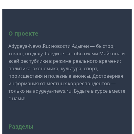
О проекте
Adygeya-News.Ru: новости Адыгеи — быстро,
точно, по делу. Следите за событиями Майкопа и
всей республики в режиме реального времени:
политика, экономика, культура, спорт,
происшествия и полезные анонсы. Достоверная
информация от местных корреспондентов —
только на adygeya-news.ru. Будьте в курсе вместе
с нами!
Разделы