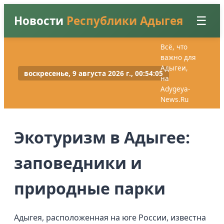
Новости
Республики Адыгея
☰
Всё, что
важно для
Главная
Адыгеи,
воскресенье, 9 августа 2026 г., 00:54:07
на
Adygeya-
Новости
News.Ru
Вход
Регистрация
Экотуризм в Адыгее:
заповедники и
природные парки
Адыгея, расположенная на юге России, известна