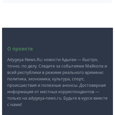
О проекте
Adygeya-News.Ru: новости Адыгеи — быстро,
точно, по делу. Следите за событиями Майкопа и
всей республики в режиме реального времени:
политика, экономика, культура, спорт,
происшествия и полезные анонсы. Достоверная
информация от местных корреспондентов —
только на adygeya-news.ru. Будьте в курсе вместе
с нами!