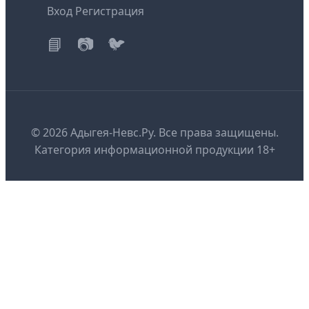
Вход
Регистрация
📘
📷
🐦
© 2026 Адыгея-Невс.Ру. Все права защищены.
Категория информационной продукции 18+