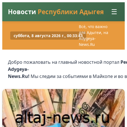
Новости
Республики Адыгея
☰
Всё, что важно
для Адыгеи, на
суббота, 8 августа 2026 г., 00:33:44
Главная
Adygeya-
News.Ru
Новости
Вход
Добро пожаловать на главный новостной портал
Ре
Регистрация
Adygeya-
News.Ru!
Мы следим за событиями в Майкопе и во в