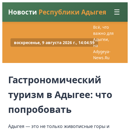
Новости
Республики Адыгея
☰
Всё, что
важно для
Главная
Адыгеи,
воскресенье, 9 августа 2026 г., 14:05:01
на
Adygeya-
Новости
News.Ru
Вход
Регистрация
Гастрономический
туризм в Адыгее: что
попробовать
Адыгея — это не только живописные горы и