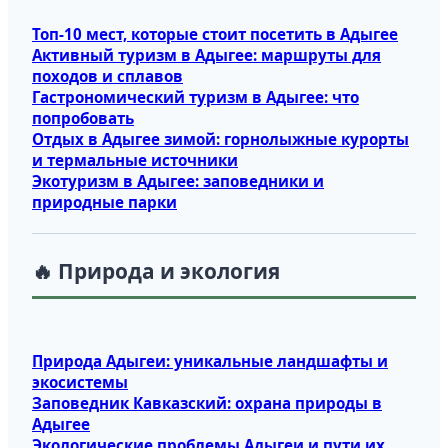
Топ‑10 мест, которые стоит посетить в Адыгее
Активный туризм в Адыгее: маршруты для
походов и сплавов
Гастрономический туризм в Адыгее: что
попробовать
Отдых в Адыгее зимой: горнолыжные курорты
и термальные источники
Экотуризм в Адыгее: заповедники и
природные парки
🔥 Природа и экология
Природа Адыгеи: уникальные ландшафты и
экосистемы
Заповедник Кавказский: охрана природы в
Адыгее
Экологические проблемы Адыгеи и пути их